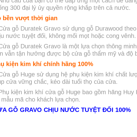
Nhu cầu của bạn có thể đáp ứng một cách dễ dàn
ống 300 đại lý ủy quyền rộng khắp trên cả nước.
 bền vượt thời gian
Cửa gỗ Duratek Gravo sử dụng gỗ Durawood theo
ịu nước tuyệt đối, không mối mọt hoặc cong vênh.
Cửa gỗ Duratek Gravo là một lựa chọn thông minh 
n vẫn tận hưởng được bộ cửa gỗ thẩm mỹ và độ b
ụ kiện kim khí chính hãng 100%
Cửa gỗ Huge sử dụng hệ phụ kiện kim khí chất lư
úp cửa vững chắc, kéo dài tuổi thọ của cửa.
Phụ kiện kim khí cửa gỗ Huge bao gồm hãng Huy 
 mẫu mã cho khách lựa chọn.
ỬA GỖ GRAVO
CHỊU NƯỚC TUYỆT ĐỐI 100%