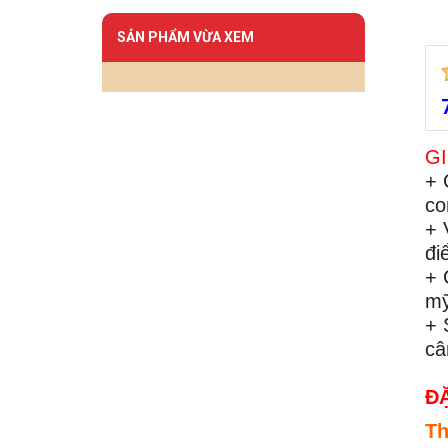
SẢN PHẨM VỪA XEM
GI
+ 
co
+ 
đi
+ 
mỹ
+ 
câ
Đ
Th