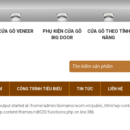
CỬA GỖ VENEER
PHỤ KIỆN CỬA GỖ
CỬA GỖ THEO TÍNH
BIG DOOR
NĂNG
M
CÔNG TRÌNH TIÊU BIỂU
TIN TỨC
LIÊN HỆ
y (output started at /home/admin/domains/wom.vn/public_html/wp-cont
content/themes/rdt020/functions.php
on line
386