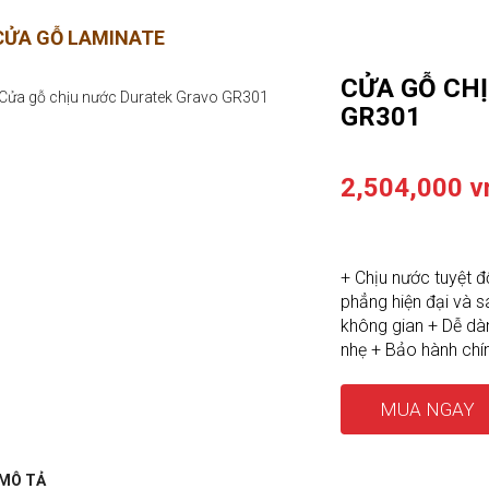
CỬA GỖ LAMINATE
CỬA GỖ CH
GR301
2,504,000 v
+ Chịu nước tuyệt 
phẳng hiện đại và sa
không gian + Dễ dà
nhẹ + Bảo hành ch
MUA NGAY
MÔ TẢ