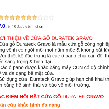
7.0
trên
10
được
6
bình chọn
ỚI THIỆU VỀ CỬA GỖ DURATEK
GRAVO
Cửa gỗ Durateck Gravo là mẫu cửa gỗ công nghiệp
ng vênh co ngót mối mọt nấm mốc & không bắt lửa
Với thiết kế đặc trưng là các ô pano chia cân đối
ển sang trọng & hiện đại.
Các ô pano được khắc bằng máy CCN có độ chính x
 và đa dạng bề mặt cửa.
Sử dụng cửa Durateck Gravo giúp hạn chế khai thá
n bằng hệ sinh thái và bảo vệ môi trường.
ẶC ĐIỂM
NỔI BẬT CỬA GỖ
DURATEK
GRAVO
ân cửa khắc hình đa dạng