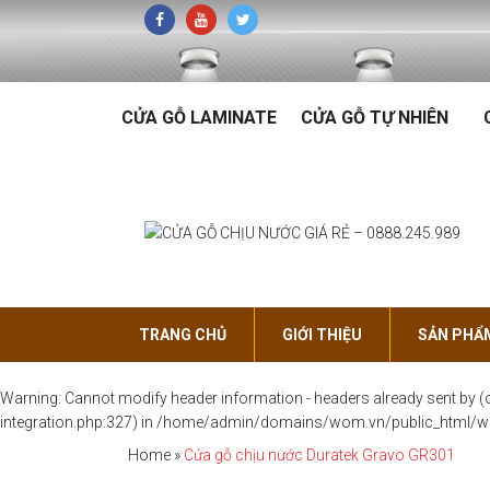
CỬA GỖ LAMINATE
CỬA GỖ TỰ NHIÊN
TRANG CHỦ
GIỚI THIỆU
SẢN PHẨ
Warning
: Cannot modify header information - headers already sent b
integration.php:327) in
/home/admin/domains/wom.vn/public_html/wp-
Home
»
Cửa gỗ chịu nước Duratek Gravo GR301