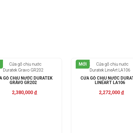
SẢN PHẨM LIÊN QUAN
MỚI
A GỖ CHỊU NƯỚC DURATEK
CỬA GỖ CHỊU NƯỚC DURA
GRAVO GR202
LINEART LA106
2,380,000
đ
2,272,000
đ