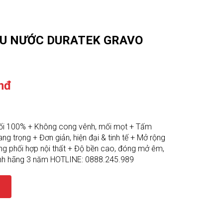
ỊU NƯỚC DURATEK GRAVO
nđ
đối 100% + Không cong vênh, mối mọt + Tấm
ng trọng + Đơn giản, hiện đại & tinh tế + Mở rộng
ng phối hợp nội thất + Độ bền cao, đóng mở êm,
ính hãng 3 năm HOTLINE: 0888.245.989