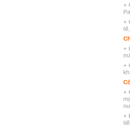
+ 
Pa
+ 
tế
Ch
+ 
mà
+ 
kh
Cô
+ 
mị
nư
+ 
ti