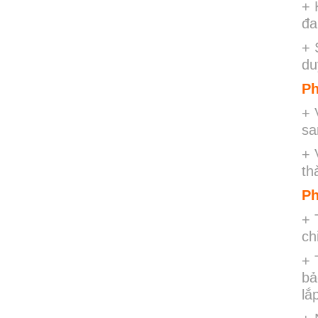
+ 
đa
+ 
du
Ph
+ 
sa
+ 
th
Ph
+ 
chi
+ 
bả
lắ