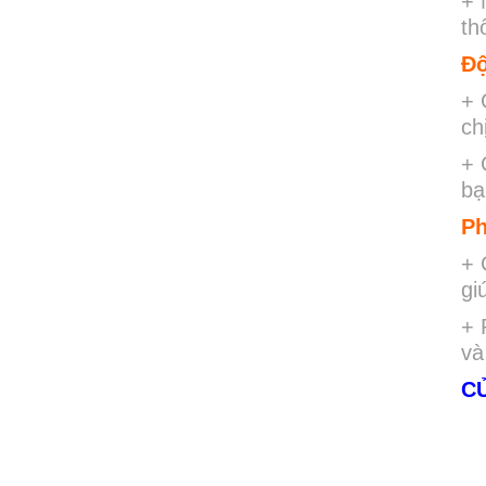
+ 
th
Độ
+ 
ch
+ 
bạ
Ph
+ 
gi
+ 
và
C