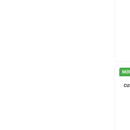
MỚI
CỬ