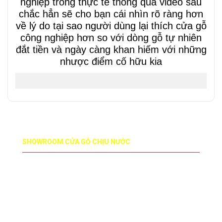
nghiệp trong thực tế thông qua video sau
chắc hẳn sẽ cho bạn cái nhìn rõ ràng hơn
về lý do tại sao người dùng lại thích cửa gỗ
công nghiệp hơn so với dòng gỗ tự nhiên
đắt tiền và ngày càng khan hiếm với những
nhược điểm cố hữu kia
SHOWROOM CỬA GỖ CHỊU NƯỚC
Số 35 ngõ 45 Trần Thái Tông - Cầu Giấy - Hà Nội
Số 65/165 Xuân Thủy - Cầu Giấy - Hà Nội
Tòa nhà Zen Tower - 12 Khuất Duy Tiến - Thanh
Xuân - Hà Nội