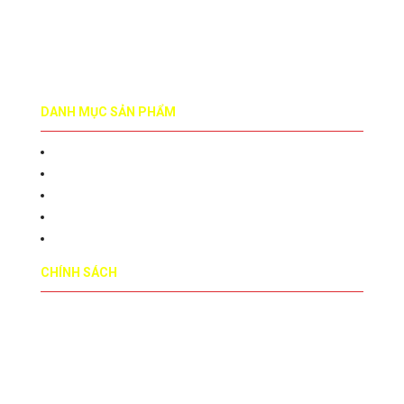
cuagochiunuochuge@gmail.com
0917450205
www.cuagochiunuoc.wom.vn
DANH MỤC SẢN PHẨM
CỬA GỖ COMPOSITE
CỬA GỖ LAMINATE
CỬA GỖ VENEER
CỬA GỖ TỰ NHIÊN
PHỤ KIỆN CỬA GỖ
CHÍNH SÁCH
Trang chủ
Giới thiệu
Chính sách bảo hành
Tin tức
Liên hệ