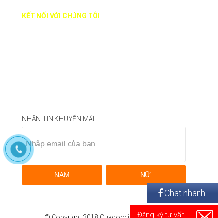
KẾT NỐI VỚI CHÚNG TÔI
NHẬN TIN KHUYẾN MÃI
NAM
NỮ
Chat nhanh
Đăng ký tư vấn
© Copyright 2018 Cuagochiunuoc.com.vn